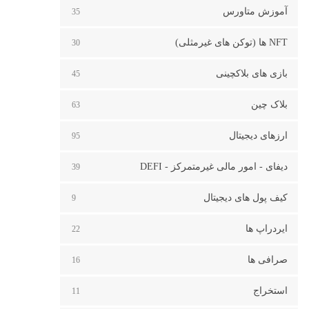
آموزش متاورس
35
NFT ها (توکن های غیرمثلی)
30
بازی های بلاکچینی
45
بلاک چین
63
ارزهای دیجیتال
95
دیفای - امور مالی غیرمتمرکز - DEFI
39
کیف پول های دیجیتال
9
ایردراپ ها
22
صرافی ها
16
استخراج
11