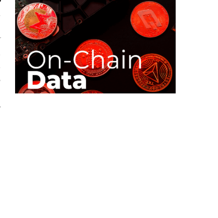
ا
آ
س
د
ا
ح
ا