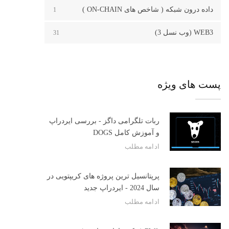
داده درون شبکه ( شاخص های ON-CHAIN )
1
WEB3 (وب نسل 3)
31
پست های ویژه
ربات تلگرامی داگز - بررسی ایردراپ
و آموزش کامل DOGS
ادامه مطلب
پرپتانسیل ترین پروژه های کریپتویی در
سال 2024 - ایردراپ جدید
ادامه مطلب