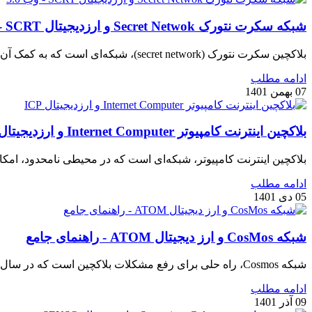
شبکه سکرت نتورک Secret Netwok و ارزدیجیتال SCRT - وب 3.0
بلاکچین سکرت نتورک (secret network)، شبکه‌ای است که به کمک آن کاربران کریپتو بیش از پیش به امکانات حریم خصوصی دسترسی خواهند داشت.
ادامه مطلب
07 بهمن 1401
بلاکچین اینترنت کامپیوتر Internet Computer و ارزدیجیتال ICP
بلاکچین اینترنت کامپیوتر، شبکه‌ای است که در محیطی نامحدود، امکان ایجاد قر
ادامه مطلب
05 دی 1401
شبکه CosMos و ارز دیجیتال ATOM - راهنمای جامع
شبکه Cosmos، راه حلی برای رفع مشکلات بلاکچین است که در سال 2014 معرفی شد، این شبکه از ارز دیجیتال بومی خود به نام ATOM استفاده می‌کند...
ادامه مطلب
09 آذر 1401