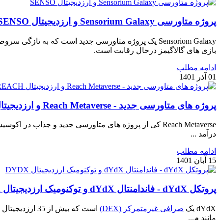
پروژه متاورسی Sensorium Galaxy و ارزدیجیتال SENSO
Sensoriom Galaxy یک پروژه متاورسی جدید است که به ت
بازی های گالاگیمز درحال رقابت است.
ادامه مطلب
01 آذر 1401
پروژه های متاورسی جدید - Reach Metaverse و ارزدیجیتال REACH
Reach Metaverse کی از پروژه های متاورسی جدید و جذاب
درآمد ...
ادامه مطلب
15 آبان 1401
پروتکل dYdX - فاندامنتال dYdX و توکنومیک ارزدیجیتال DYDX
dYdX یک
صرافی غیرمتمرکز (DEX)
است که بیش از 35 ارزدیجیتال را برای معامله در اختیار کابران قرار می‎‎‎‎‎‎دهد، و برای استفاده از خدمات آن، نیازی به
مانند م...