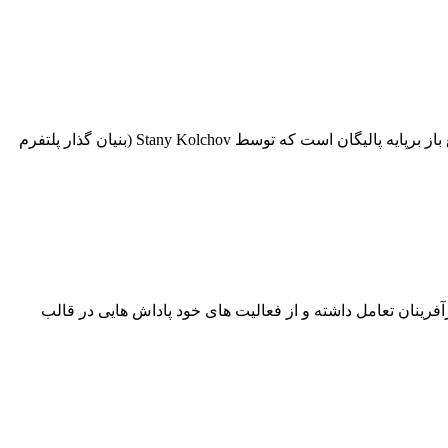
دراین مقاله از معرفی ایردراپ های هفتگی عصرمتاورس به شرکت در ایردراپ Lens Protocol می پردازیم. این یک پلتفرم غیرمتمرکز و منبع باز برپایه پالیگان است که توسط Stany Kolchov (بنیان گذار پلتفرم
ی توانید با توسعه دهندگان، بازیکن ها و کارآفرینان تعامل داشته و از فعالیت های خود پاداش هایی در قالب