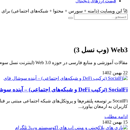
قیمت ارزهای دیجیتال
🚀 این وبسایت (دامنه + سورس + محتوا + شبکه‌های اجتماعی) برا
Web3 (وب نسل 3)
مقالات آموزشی و منابع فارسی در حوزه Web 3.0 (اینترنت نسل سوم) - عصر متاورس مرجع آموزش در حوزه متاورس و ارزهای دیجیتال
22 بهمن 1402
SocialFi (ترکیب DeFi و شبکه‌های اجتماعی) – آینده سوشال فای
کاربران به ارمغان بیاورد...
ادامه مطلب
15 بهمن 1402