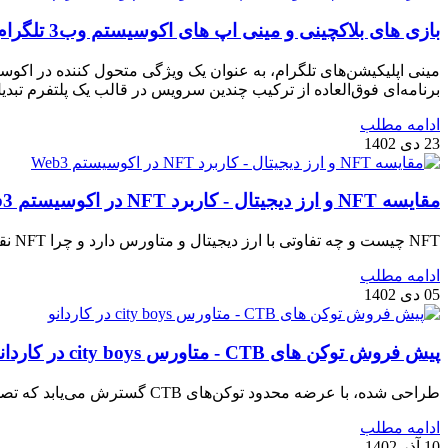
بازی های بلاکچینی و مینی اپ های اکوسیستم وب3 تلگرام
مینی اپلیکیشن‌های تلگرام، به عنوان یک ویژگی متحول کننده در اکوسیست
برنامه‌ای فوق‌العاده از ترکیب چندین سرویس در قالب یک پلتفرم تبدی
ادامه مطلب
23 دی 1402
مقایسه NFT و ارز دیجیتال - کاربرد NFT در اکوسیستم Web3
NFT چیست و چه تفاوتی با ارز دیجیتال و متاورس دارد و چرا NFT نقشی اساسی در اکوسیستم وب3 دارد ؟ مقایسه توکن های غیرمثلی در بست...
ادامه مطلب
05 دی 1402
پیش فروش توکن های CTB - متاورس city boys در کاردانو
طراحی شده، با عرضه محدود توکن‎‎‎‎‎‎‎‎های CTB گسترش می‎‎‎‎‎‎یابد که تصمین می‎‎‎‎‎‎کند شرکت کنندگان فعال، از حداکثر مزایای اکوسیستم City Boys بهره مند شوند.
ادامه مطلب
10 آذر 1402