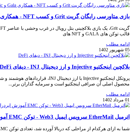
بازی متاورسی رایگان گریت Grit و کسب NFT - همکاری Gala و Epic
قالب توکن های GALA و NFT های
ادامه مطلب
05 شهریور 1402
بلاکچین اینجکتیو Injective و ارز دیجیتال INJ - دیفای DeFi
محصول اصلی آن صرافی اینجکتیو است و سرمایه گذاران برتر...
ادامه مطلب
01 مرداد 1402
اترمیل EtherMail سرویس ایمیل Web3 - توکن EMC آموزش ایردراپ
شما به ازای هرکدام از مراحلی که دربالا آورده شد، تعدادی توکن EMC را به عنوان پاداش دریافت خواهید کرد. برای استفاده از سرویس ایمیل مبتنی بر بلاکچین EtherMail هزینه‎‎‎‎‎‎های متفاوتی وجود دارد.