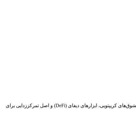
SocailFi بر توسعه پلتفرم‌ها و پروتکل‌های شبکه اجتماعی مبتنی بر فناوری بلاکچین تمرکز دارد و درصدد است یک تجربه اجتماعی با ترکیب مشوق‌های کریپتویی، ابزارهای دیفای (DeFi) و اصل تمرکززدایی برای