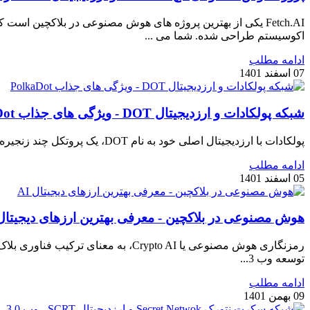
اکوسیستم طراحی شده. شما می ...
ادامه مطلب
07 اسفند 1401
شبکه پولکادات و ارزدیجیتال DOT - ویژگی های جذاب PolkaDot
پولکادات با ارزدیجیتال اصلی خود به نام DOT، یک پروتکل چند زنجیره ای است که شبکه ای از بلاک چین های تخصصی را به هم متصل کرده و به آن ها اجازه می دهد بایکدیگر تعامل داشته باشند....
ادامه مطلب
05 اسفند 1401
هوش مصنوعی در بلاکچین - معرفی بهترین ارزهای دیجیتال I
رمزنگاری هوش مصنوعی یا Crypto AI
توسعه وب 3...
ادامه مطلب
09 بهمن 1401