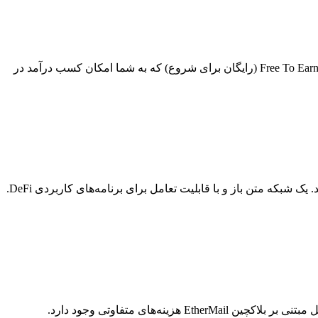
گریت Grit، یک بازی بلاکچینی بتل رویال در غرب وحشی با عناصر NFT است که توسط کمپانی گالا گیمز Gala Games منتشر شده. یک بازی Free To Earn (رایگان برای شروع) که به شما امکان کسب درآمد در
پروتکل اینجکتیو Injective با ارز دیجیتال INJ، قراردادهای هوشمند و شبکه‎‎‎‎‎‎‎های بلاکچینی را ارائه می‎‎‎‎‎‎دهد که برای برنامه‎‎‎‎‎‎‎های مالی بهینه شده اند. یک شبکه متن باز و با قابلیت تعامل برای برنامه‎‎‎‎‎‎‎های کاربردی DeFi.