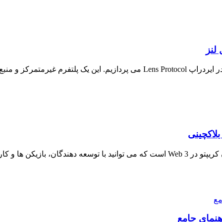
متاکید Metacade با نماد MCADE یک پروژه متاورسی برای طرفداران کریپتو در Web 3 است که م