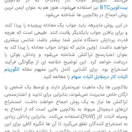
می‎‎‎‎‎‎‎کنند. الگوریتم اثبات کار (PoW) که در بلاکچین
بیت‎‎‎‎‎‎کوینBTC
نیز استفاده
می‎‎‎‎‎‎‎
شود، هنوز هم به عنوان ایمن ترین
روش اجماع در بلاکچین ها شناخته می‎‎‎‎‎‎‎شود.
در این روش ماینرها، باید جواب یک معادله پیچیده را پیدا کنند
و برای یافتن جواب بایکدیگر رقابت کنند. طبیعی است که هرچه
قدرت پردازش دستگاه ماینر شما بیشتر باشد، شانس بیشتری
خواهید داشت. اولین ماینر که بتواند جواب معادله را پیدا کند به
عنوان اعتبارسنج تراکنش شناخته می‎‎‎‎‎‎‎شود و پاداش بلوکی را
دریافت خواهد کرد. این توضیح خلاصه ای از چگونگی فرآیند
استخراج بود. برای آشنایی کامل بااین مفهوم مقاله
الگوریتم
اثبات کار درمقابل اثبات سهام
را مطالعه کنید.
بلاکچین ها یک ماهیت غیرمتمرکز دارند و توسط یک شخص یا
ارگان خاص مدیریت نمی‎‎‎‎‎‎‎شوند، بنابراین برای تایید و اعتبارسنجی
تراکنش ها نیاز به یک روش اجماع خواهند داشت. استخراج
ارزهای دیجیتال مربوط به بلاکچین هایی است که از اجماع به
وسیله اثبات کار (PoW)،استفاده می‎‎‎‎‎‎‎کنند. بنابراین پاداش زیادی
به استخراج کنندگان تعلق می‎‎‎‎‎‎‎گیرد تا آن ها انگیزه کافی برای این
همکاری و تضمین امنیت در بلاکچین را داشته باشند. شما هم