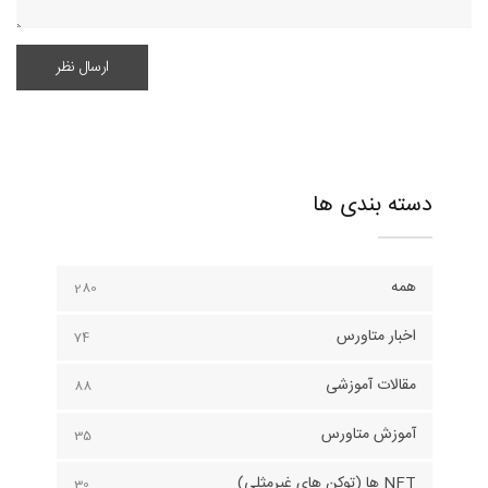
دسته بندی ها
همه
280
اخبار متاورس
74
مقالات آموزشی
88
آموزش متاورس
35
NFT ها (توکن های غیرمثلی)
30