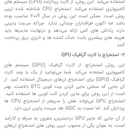
استفاده می‎‎‎‎‎‎‎شد. این روش، از کارت پردازنده (CPU) سیستم های
کامپیوتری استفاده می‎‎‎‎‎‎‎کند. استخراج CPU شناخته شده ترین
روش است. ممکن است این روش در سال 2009 مناسب بوده
باشد اما اکنون طرافداران چندانی ندارد. چراکه سرعت پایینی
دارد، پاداش های کمی ارائه می‎‎‎‎‎‎‎دهد و درنهایت ماینرها باید
هزینه های بیشتری بابت خنک کننده ها و انرژی برق پرداخت
کنند.
2- استخراج با کارت گرافیک GPU
این روش استخراج، از کارت گرافیک (GPU) سیستم های
کامپیوتری استفاده می‎‎‎‎‎‎‎کند. شما می‎‎‎‎‎‎‎توانید از یک یا چند کارت
گرافیک (GPU) برای استخراج ارزهای دیجیتال استفاده کنید. از
آن جایی که سختی ماین کردن بیت کوین BTC بالاست، بهتر
است از این روش برای ماین کردن آلت کوین ها استفاده کنید.
استخراج GPU می‎‎‎‎‎‎‎تواند هش را سریعتر از استخراج CPU ها
پردازش کند. اما نسبت به ASIC ها، سرعت پایین تری دارد.
از آن جایی که ماینر GPU دردسترس، مقرون به صرفه و کارآمد
است، به عنوان یکی از محبوب ترین روش های استخراج ارزهای