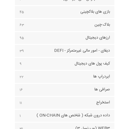
بازی های بلاکچینی
45
بلاک چین
63
ارزهای دیجیتال
95
دیفای - امور مالی غیرمتمرکز - DEFI
39
کیف پول های دیجیتال
9
ایردراپ ها
22
صرافی ها
16
استخراج
11
داده درون شبکه ( شاخص های ON-CHAIN )
1
WEB3 (وب نسل 3)
31