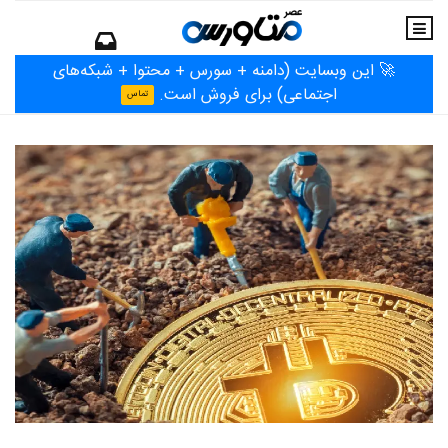
🚀 این وبسایت (دامنه + سورس + محتوا + شبکه‌های
اجتماعی) برای فروش است.
تماس