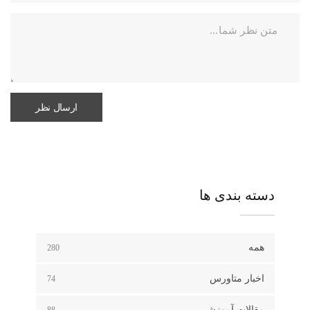
دسته بندی ها
همه
280
اخبار متاورس
74
مقالات آموزشی
88