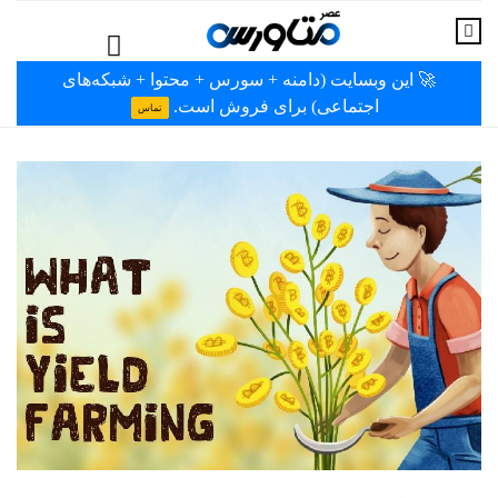
🚀 این وبسایت (دامنه + سورس + محتوا + شبکه‌های
اجتماعی) برای فروش است.
تماس