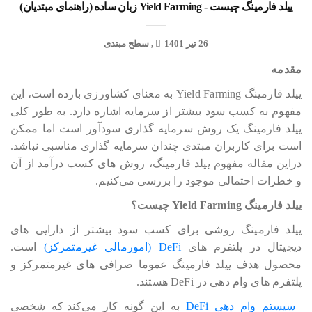
ییلد فارمینگ چیست - Yield Farming زبان ساده (راهنمای مبتدیان)
26 تیر 1401
سطح مبتدی
مقدمه
ییلد فارمینگ Yield Farming به معنای کشاورزی بازده است، این
مفهوم به کسب سود بیشتر از سرمایه اشاره دارد. به طور کلی
ییلد فارمینگ یک روش سرمایه گذاری سودآور است اما ممکن
است برای کاربران مبتدی چندان سرمایه گذاری مناسبی نباشد.
دراین مقاله مفهوم ییلد فارمینگ، روش های کسب درآمد از آن
و خطرات احتمالی موجود را بررسی می‎‎‎‎‎‎کنیم.
ییلد فارمینگ Yield Farming چیست؟
ییلد فارمینگ روشی برای کسب سود بیشتر از دارایی های
دیجیتال در پلتفرم های
DeFi (امورمالی غیرمتمرکز)
است.
محصول هدف ییلد فارمینگ عموما صرافی های غیرمتمرکز و
پلتفرم های وام دهی در DeFi هستند.
سیستم وام دهی DeFi
به این گونه کار می‎‎‎‎‎کند که شخصی