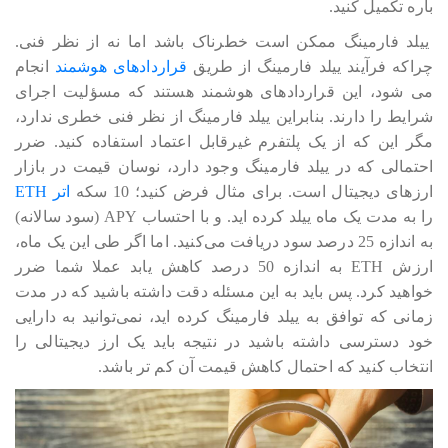
باره تکمیل کنید.
ییلد فارمینگ ممکن است خطرناک باشد اما نه از نظر فنی.
چراکه فرآیند ییلد فارمینگ از طریق
قراردادهای هوشمند
انجام
می شود، این قراردادهای هوشمند هستند که مسؤلیت اجرای
شرایط را دارند. بنابراین ییلد فارمینگ از نظر فنی خطری ندارد،
مگر این که از یک پلتفرم غیرقابل اعتماد استفاده کنید. ضرر
احتمالی که در ییلد فارمینگ وجود دارد، نوسان قیمت در بازار
ارزهای دیجیتال است. برای مثال فرض کنید؛ 10 سکه
اتر ETH
را به مدت یک ماه ییلد کرده اید. و با احتساب APY (سود سالانه)
به اندازه 25 درصد سود دریافت می‎‎‎‎‎‎کنید. اما اگر طی این یک ماه،
ارزش ETH به اندازه 50 درصد کاهش یابد عملا شما ضرر
خواهید کرد. پس باید به این مسئله دقت داشته باشید که در مدت
زمانی که توافق به ییلد فارمینگ کرده اید، نمی‎‎‎‎‎توانید به دارایی
خود دسترسی داشته باشید در نتیجه باید یک ارز دیجیتالی را
انتخاب کنید که احتمال کاهش قیمت آن کم تر باشد.