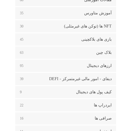
آموزش متاورس
35
NFT ها (توکن های غیرمثلی)
30
بازی های بلاکچینی
45
بلاک چین
63
ارزهای دیجیتال
95
دیفای - امور مالی غیرمتمرکز - DEFI
39
کیف پول های دیجیتال
9
ایردراپ ها
22
صرافی ها
16