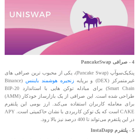
4 - صرافی PancakeSwap
پنکیک‎‎‎‎‎‎‎سوآپ (Pancake Swap)، یکی از محبوب ترین صرافی های
غیرمتمرکز (DEX) و برپایه
زنجیره هوشمند بایننس
(Binance
Smart Chain) برای مبادله توکن هایی با استاندارد BIP-20
طراحی شده است. این صرافی از یک بازارساز خودکار (AMM)
برای معامله کاربران استفاده می‎‎‎‎‎کند. ارز بومی این پلتفرم
CAKE است که یک توکن کاربردی با نشان حاکمیتی است. APY
در این پلتفرم می‎‎‎‎‎تواند تا 400 درصد نیز بالا رود.
5 - پلتفرم InstaDapp