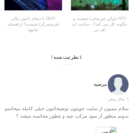
NFT (توکن غیرمثلی) چیست و
DEFI یا دیفای (امور مالی
چگونه کار می کند؟ - ساخت ان
غیرمتمرکز) چیست؟ (راهنمای
اف تی
جامع)
1 نظر ثبت شده !
مرضیه
3 سال پیش
سلام ممنون از سایت خوبتون توضیحاتتون خیلی کامله میخاسم
بدونم منظور از سود مرکب چیه و چطور محاسبه میشه ؟