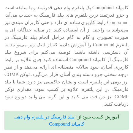
کامپاند Compound یک پلتفرم وام دهی قدرتمند و با سابقه است
و جزو قدرتمند ترین پلتفرم های ییلد فارمینگ به حساب می‎‎‎‎‎‎آید.
Compound رابط کاربری ساده ای دارد و حتی کاربران مبتدی نیز
می‎‎‎‎‎‎توانند به راحتی از آن استفاده کنند. در مقاله جداگانه ای به
صورت تصویری و گام به گام مراحل انجام ییلد فارمینگ در
پلتفرم Compound را آموزش دادیم که از لینک زیر می‎‎‎‎‎‎توانید به
آن دسترسی داشته باشید. توصیه می‎‎‎‎‎‎کنم برای شروع ییلد
فارمینگ از کامپاند Compound استفاده کنید چون علاوه بر رابط
کاربری آسان، سود سالانه منصفانه ای ارائه می‎‎‎‎‎دهد و از نظر
درجه سختی جزو دسته بندی آسان قرار می‎‎‎‎‎گیرد. توکن COMP
ارز بومی این پلتفرم است و نشان حاکمیتی نیز دارد. شما با ییلد
فارمینگ در این پلتفرم علاوه بر کسب سود، مقداری توکن
COMP نیز دریافت می کنید و این گونه می‎‎‎‎‎‎توانید دونوع سود
دریافت کنید.
آموزش کسب سود از :
ییلد فارمینگ در پلتفرم وام دهی
کامپاند Compound