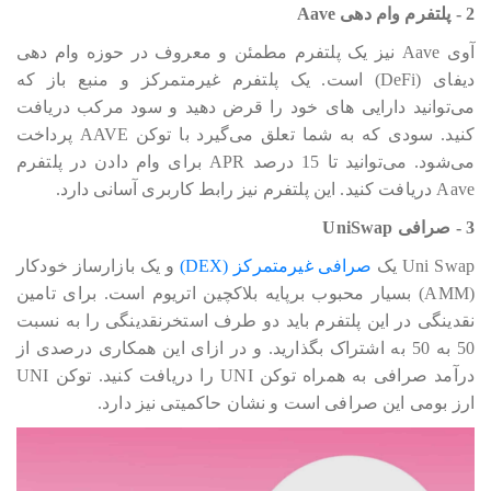
2 - پلتفرم وام دهی Aave
آوی Aave نیز یک پلتفرم مطمئن و معروف در حوزه وام دهی
دیفای (DeFi) است. یک پلتفرم غیرمتمرکز و منبع باز که
می‎‎‎‎‎توانید دارایی های خود را قرض دهید و سود مرکب دریافت
کنید. سودی که به شما تعلق می‎‎‎‎‎گیرد با توکن AAVE پرداخت
می‎‎‎‎‎شود. می‎‎‎‎‎‎توانید تا 15 درصد APR برای وام دادن در پلتفرم
Aave دریافت کنید. این پلتفرم نیز رابط کاربری آسانی دارد.
3 - صرافی UniSwap
Uni Swap یک
صرافی غیرمتمرکز (DEX)
و یک بازارساز خودکار
(AMM) بسیار محبوب برپایه بلاکچین اتریوم است. برای تامین
نقدینگی در این پلتفرم باید دو طرف استخرنقدینگی را به نسبت
50 به 50 به اشتراک بگذارید. و در ازای این همکاری درصدی از
درآمد صرافی به همراه توکن UNI را دریافت کنید. توکن UNI
ارز بومی این صرافی است و نشان حاکمیتی نیز دارد.