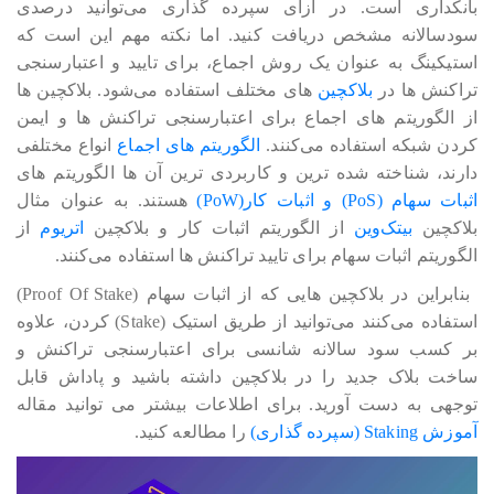
بانکداری است. در ازای سپرده گذاری می‎‎‎‎‎توانید درصدی
سودسالانه مشخص دریافت کنید. اما نکته مهم این است که
استیکینگ به عنوان یک روش اجماع، برای تایید و اعتبارسنجی
تراکنش ها در
بلاکچین
های مختلف استفاده می‎‎‎‎‎شود. بلاکچین ها
از الگوریتم های اجماع برای اعتبارسنجی تراکنش ها و ایمن
کردن شبکه استفاده می‎‎‎‎‎کنند.
الگوریتم های اجماع
انواع مختلفی
دارند، شناخته شده ترین و کاربردی ترین آن ها الگوریتم های
اثبات سهام (PoS) و اثبات کار(PoW)
هستند. به عنوان مثال
بلاکچین
بیتک‎‎‎‎‎وین
از الگوریتم اثبات کار و بلاکچین
اتریوم
از
الگوریتم اثبات سهام برای تایید تراکنش ها استفاده می‎‎‎‎‎کنند.
بنابراین در بلاکچین هایی که از اثبات سهام (Proof Of Stake)
استفاده می‎‎‎‎‎‎‎کنند می‎‎‎‎‎توانید از طریق استیک (Stake) کردن، علاوه
بر کسب سود سالانه شانسی برای اعتبارسنجی تراکنش و
ساخت بلاک جدید را در بلاکچین داشته باشید و پاداش قابل
توجهی به دست آورید. برای اطلاعات بیشتر می توانید مقاله
آموزش Staking (سپرده گذاری)
را مطالعه کنید.