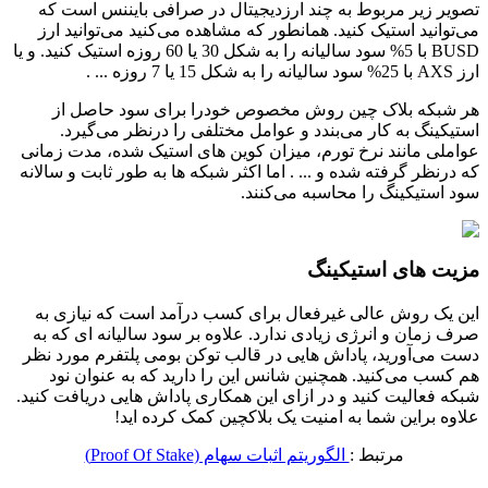
تصویر زیر مربوط به چند ارزدیجیتال در صرافی بایننس است که
می‎‎‎‎‎‎توانید استیک کنید. همانطور که مشاهده می‎‎‎‎‎‎کنید می‎‎‎‎‎‎توانید ارز
BUSD با 5% سود سالیانه را به شکل 30 یا 60 روزه استیک کنید. و یا
ارز AXS با 25% سود سالیانه را به شکل 15 یا 7 روزه ... .
هر شبکه بلاک چین روش مخصوص خودرا برای سود حاصل از
استیکینگ به کار می‎‎‎‎‎‎بندد و عوامل مختلفی را درنظر می‎‎‎‎‎‎گیرد.
عواملی مانند نرخ تورم، میزان کوین های استیک شده، مدت زمانی
که درنظر گرفته شده و ... . اما اکثر شبکه ها به طور ثابت و سالانه
سود استیکینگ را محاسبه می‎‎‎‎‎‎کنند.
مزیت های استیکینگ
این یک روش عالی غیرفعال برای کسب درآمد است که نیازی به
صرف زمان و انرژی زیادی ندارد. علاوه بر سود سالیانه ای که به
دست می‎‎‎‎‎‎آورید، پاداش هایی در قالب توکن بومی پلتفرم مورد نظر
هم کسب می‎‎‎‎‎‎کنید. همچنین شانس این را دارید که به عنوان نود
شبکه فعالیت کنید و در ازای این همکاری پاداش هایی دریافت کنید.
علاوه براین شما به امنیت یک بلاکچین کمک کرده اید!
مرتبط :
الگوریتم اثبات سهام (Proof Of Stake)