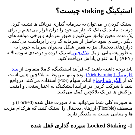
استیکینگ staking چیست؟
استیک کردن را می‎‎‎‎‎‎توان به سرمایه گذاری دربانک ها تشبیه کرد،
درست مانند یک بانک که دارایی خود را درآن قرار می‎‎‎‎‎‎دهیم و برای
یک مدت معین توافق می‎‎‎‎‎‎کنیم و طبق سرمایه و برخی مولفه های
دیگر درصدی سود حاصل از سرمایه گذاری را برداشت می‎‎‎‎‎‎کنیم.
درارزهای دیجیتال نیز به همین شکل می‎‎‎‎‎‎توان سرمایه خودرا به
منظور پشتیبانی از یک
بلاک‎‎‎‎‎‎چین
استیک کرده و درصدی سودسالانه
(APY) را به عنوان پاداش دریافت کنید.
باید توجه داشته باشید که فرآیند استیکینگ، کاملا متفاوت از
ییلد
فارمینگ (YieldFarming)
بوده و تنها مربوط به بلاکچین هایی است
که از
الگوریتم اجماع
اثبات سهام (PoS) استفاده می‎‎‎‎‎‎کنند. درواقع
شما با شرکت کردن در فرآیند استیکینگ به اعتبارسنجی و امنیت
تراکنش ها در یک بلاکچین کمک می‎‎‎‎‎‎کنید.
به صورت کلی شما می‎‎‎‎‎‎توانید به 2 صورت قفل شده (Locked) و
منعطف (Flexible) ارزهای دیجیتال را استیک کنید. که هرکدام مزیت
ها و معایبی نسبت به یکدیگر دارند.
1- Locked Staking سپرده گذاری قفل شده