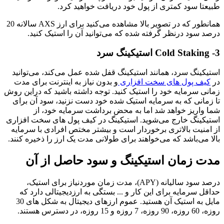
طبیعتا سود کمتری از پول خود دریافت خواهید کرد.
همانطور که در تصویر بالا مشاهده می‎‎‎‎‎‎کنید برای ارز AXS سالانه 20
درصد سود درنظر گرفته شده که می‎‎‎‎‎‎توانید آن را استیک کنید.
3- Cold Staking استیکینگ سرد
استیکینگ سرد، همانند استیکینگ قفل شده عمل می‎‎‎‎‎‎کند، می‎‎‎‎‎‎توانید
در
کیف پول های سخت افزاری
و بدون نیاز به اینترنت برای مدت
زمانی سرمایه خود را استیک کنید. توجه داشته باشید که دراین روش
تا زمانی که به سرمایه استیک شده خود دست نزنید، سود آن برای
شما واریز خواهد شد اما به محض برداشت سرمایه خود، از
استیکینگ خارج می‎‎‎‎‎‎شوید. استیکینگ در کیف پول های سخت افزاری
از امنیت بالاتری برخوردار است و بیشتر مختص افرادی با سرمایه
بالا می‎‎‎‎‎‎باشد که می‎‎‎‎‎‎خواهند برای طولانی مدت یک ارز را ذخیره کنند.
مدت زمان استیکینگ و سود حاصل از آن
درصد سود سالیانه (APY)، مدت زمان موردنیاز برای استیک،
حداقل سرمایه برای این کار و ... بستگی به ارزدیجیتالی دارد که
مایل به استیک آن هستید. عموم ارزهای دیجیتال به شکل های 30
روزه، 60 روزه، 90 روزه، 7 روزه و 15 روزه، در دسترس هستند.