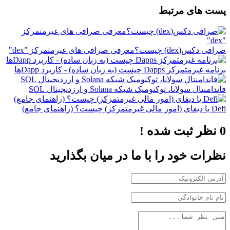
پست های مرتبط
صرافی دکس(dex) چیست؟معرفی صرافی های غیرمتمرکز "dex"
برنامه غیرمتمرکز Dapps چیست (به زبان ساده) - کاربرد Dappها
فاندامنتال سولانا، توکنومیک شبکه Solana و ارزدیجیتال SOL
Defi یا دیفای (امور مالی غیرمتمرکز) چیست؟ (راهنمای جامع)
0 نظر ثبت شده !
نظرات خود را با ما در میان بگذارید