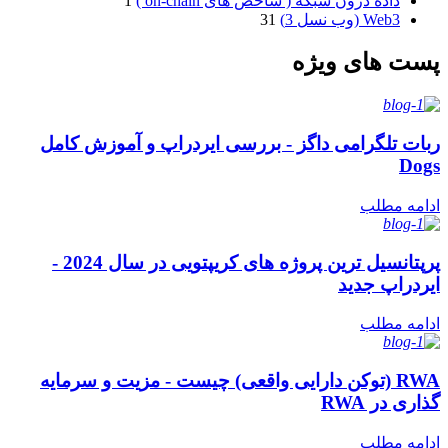
داده درون شبکه ( شاخص های on-chain )
1
Web3 (وب نسل 3)
31
پست های ویژه
ربات تلگرامی داگز - بررسی ایردراپ و آموزش کامل
Dogs
ادامه مطلب
پرپتانسیل ترین پروژه های کریپتویی در سال 2024 -
ایردراپ جدید
ادامه مطلب
RWA (توکن دارایی واقعی) چیست - مزیت و سرمایه
گذاری در RWA
ادامه مطلب