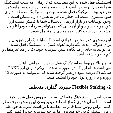
استیکینگ قفل شده به این معناست که تا زمانی که مدت استیکینگ
شما به پایان نرسیده باشد، قادر به معامله یا برداشت سرمایه خود
نخواهید بود. استیکینگ قفل شده نسبت به استیکینگ منعطف دارای
سود بیشتری است. اما خطراتی هم به همراه دارد. ممکن است با
وجود نوسانات در بازار ارزهای دیجیتال، شما با کاهش قیمت ارز
خود مواجه شوید و از آن جایی که نمی‎‎‎‎‎‎توانید سرمایه خودرا تا زمان
مشخص برداشت کنید ضرر زیادی را متحمل شوید.
این روش بیشتر مختص افرادی است که مایلند یک ارز دیجیتال را
برای طولانی مدت نگه دارند (هولد کنند). با استیکینگ قفل شده
می‎‎‎‎‎‎توانید به جای راکد نگاه داشتن سرمایه خود، یک درآمد غیرمنفل و
کم خطر داشته باشید.
تصویر بالا مربوط به استیکینگ قفل شده در صرافی بایننس
می‎‎‎‎‎‎باشد، همانطور که درتصویر مشاهده می‎‎‎‎‎‎کنید برای ارز CAKE
سالانه 25 درصد سود درنظر گرفته شده که می‎‎‎‎‎‎توانید به صورت 15
روزه و یا 7روزه پول خود را استیک کنید.
2- Flexible Staking سپرده گذاری منعطف
سودحاصل از استیکینگ منعطف نسبت به روش قفل شده، کمتر
است. اما نه آن قدری که از انعطاف پذیر بودن این روش صرف نظر
کنیم. دراین روش شما قادر به معامله یا برداشت سرمایه خود طی
زمان استیک کردن خواهید بود. اما هرچه سرمایه خودرا کمتر کنید