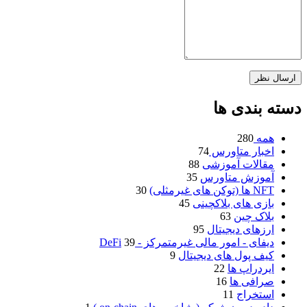
دسته بندی ها
همه
280
اخبار متاورس
74
مقالات آموزشی
88
آموزش متاورس
35
NFT ها (توکن های غیرمثلی)
30
بازی های بلاکچینی
45
بلاک چین
63
ارزهای دیجیتال
95
دیفای - امور مالی غیرمتمرکز - DeFi
39
کیف پول های دیجیتال
9
ایردراپ ها
22
صرافی ها
16
استخراج
11