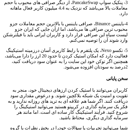
3- پنکیک سوآپ PancakeSwap، از دیگر صرافی های محبوب با حجم
معاملات بالا می‎‎‎‎‎‎باشد که نزدیک به 4.4 میلیون کاربر فعال ماهانه
دارد.
4-بایننس Binance، صرافی بایننس با بالاترین حجم معاملات جزو
محبوب ترین صرافی ها می‎‎‎‎‎‎باشد، اما ازآن جایی که ایران جزو
لیست سیاه این صرافی قرار دارد و کاربران ایرانی باید با فیلترشکن
وارد شوند آن را توصیه نمی‎‎‎‎‎‎کنم.
5- نکسو Nexo، یک پلتفرم با رابط کاربری آسان درزمینه استیکینگ
فعالیت دارد که امکان استیک کردن تا حدود 20 ارز را دارا می‎‎‎‎‎‎باشد،
همچنین اگر توکن خود این سایت را به عنوان سود دریافت کنید،
2درصد به سودتان افزوده می‎‎‎‎‎‎شود.
سخن پایانی
کاربران می‎‎‎‎‎‎توانند با استیک کردن ارزهای دیجیتال خود، منجر به
تقویت و امنیت یک شبکه بلاکچین شوند. و درعوض مقداری سود
دریافت کنند. اگر شما هم علاقه ای به ترید های روزانه ندارید و به
فکر یک سرمایه گذاری در کریپتو هستید می‎‎‎‎‎‎توانید استیکینگ را
شروع کنید. فرآیند استیکینگ کار ساده ای است. اما مانند هر
سرمایه گذاری دیگری، محتاط باشید.
شما می‎‎‎‎‎‎توانید تجربیات یا سؤالات خودرا در بخش نظرات با گروه