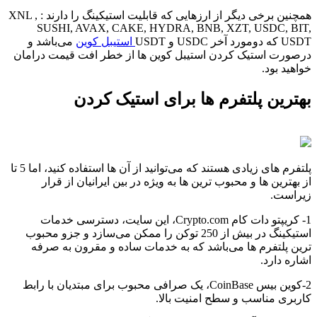
همچنین برخی دیگر از ارزهایی که قابلیت استیکینگ را دارند : XNL ,
SUSHI, AVAX, CAKE, HYDRA, BNB, XZT, USDC, BIT,
USDT که دومورد آخر USDC و USDT
استیبل کوین
می‎‎‎‎‎‎باشد و
درصورت استیک کردن استیبل کوین ها از خطر افت قیمت درامان
خواهید بود.
بهترین پلتفرم ها برای استیک کردن
پلتفرم های زیادی هستند که می‎‎‎‎‎‎توانید از آن ها استفاده کنید، اما 5 تا
از بهترین ها و محبوب ترین ها به ویژه در بین ایرانیان از قرار
زیراست.
1- کریپتو دات کام Crypto.com، این سایت، دسترسی خدمات
استیکینگ در بیش از 250 توکن را ممکن می‎‎‎‎‎‎سازد و جزو محبوب
ترین پلتفرم ها می‎‎‎‎‎‎باشد که به خدمات ساده و مقرون به صرفه
اشاره دارد.
2-کوین بیس CoinBase، یک صرافی محبوب برای مبتدیان با رابط
کاربری مناسب و سطح امنیت بالا.