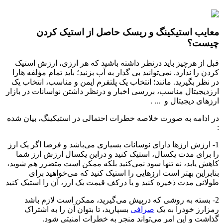
معایب استیکینگ و ریسک حاصل از استیک کردن
چیست؟
قبل از هرچیز باید درنظر داشته باشید که هر ارزی، ارزش استیک
کردن را ندارد. نمی‎‎‎‎‎‎توانید بی گدار به آب بزنید؛ باید تمام مؤلفه هارا
در نظر بگیرید. مانند؛ انتخاب یک پلتفرم ایمن و مناسب، انتخاب یک
ارزدیجیتال مناسب، بررسی اخبار و درنظر داشتن نواسانات در بازار
ارزهای دیجیتال و ... .
در ادامه به صورت خلاصه خطرات احتمالی در استیکینگ، بیان شده
:
1- ارزش ارزها دارای نوسانات بسیاری می‎‎‎‎‎‎باشد و فرضا اگر یک ارز
را برای مدت یکسال، استیک کنید و دراین یکسال ارزش ارز شما
کاهش یابد، نه تنها سود نمی‎‎‎‎‎‎کنید بلکه ممکن است متضرر هم شوید،
بنابراین بهتر است ارزهایی را استیک کنید که می‎‎‎‎‎‎خواهید برای
طولانی مدت ذخیره کنید و یا درکف قیمت یک ارز، آن را استیک کنید
2- بسته به روشی که درپیش می‎‎‎‎‎‎گیرید، ممکن است لازم باشد
رمزارز خودرا به یک
صرافی
بسپارید، تا بتوان آن را به اشتراک
گذاشت و این امر می‎‎‎‎‎‎تواند منجر به خطرات امنیتی شود.