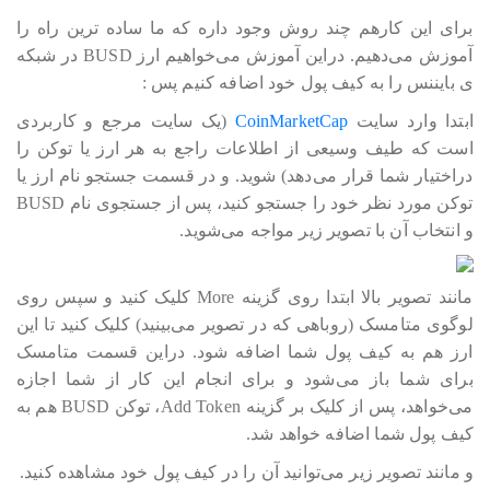
برای این کارهم چند روش وجود داره که ما ساده ترین راه را
آموزش می‎‎‎‎‎‎دهیم. دراین آموزش می‎‎‎‎‎‎خواهیم ارز BUSD در شبکه
ی بایننس را به کیف پول خود اضافه کنیم پس :
ابتدا وارد سایت
CoinMarketCap
(یک سایت مرجع و کاربردی
است که طیف وسیعی از اطلاعات راجع به هر ارز یا توکن را
دراختیار شما قرار می‎‎‎‎‎‎دهد) شوید. و در قسمت جستجو نام ارز یا
توکن مورد نظر خود را جستجو کنید، پس از جستجوی نام BUSD
و انتخاب آن با تصویر زیر مواجه می‎‎‎‎‎‎شوید.
مانند تصویر بالا ابتدا روی گزینه More کلیک کنید و سپس روی
لوگوی متامسک (روباهی که در تصویر می‎‎‎‎‎‎بینید) کلیک کنید تا این
ارز هم به کیف پول شما اضافه شود. دراین قسمت متامسک
برای شما باز می‎‎‎‎‎‎شود و برای انجام این کار از شما اجازه
می‎‎‎‎‎‎خواهد، پس از کلیک بر گزینه Add Token، توکن BUSD هم به
کیف پول شما اضافه خواهد شد.
و مانند تصویر زیر می‎‎‎‎‎‎توانید آن را در کیف پول خود مشاهده کنید.