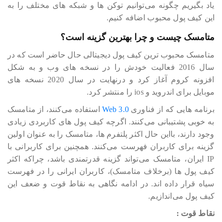
یاد بگیریم چگونه می‎‎‎‎‎‎توانیم توکن ها و شبکه های مختلف را به
این کیف پول محبوب اضافه کنیم.
متامسک چیست و چرا بهترین گزینه است؟
متامسک محبوب ترین کیف پول دیجیتالی حال حاضر است که در
سال 2016 فعالیت خودش را در نسخه های وب و به شکل
افزونه کروم آغاز کرد و درنهایت در سال 2020 نسخه های
موبایل برای اندروید و ios را منتشر کرد.
برنامه هایی که از فناوری
Web 3.0
استفاده می‎‎‎‎‎‎کنند، از متامسک
به خوبی پشتیبانی می‎‎‎‎‎‎کنند. اگرچه کیف پول های کاربردی زیادی
وجود دارند، بااین حال اکثر پلتفرم ها، متامسک را به عنوان اولین
گزینه برای کاربران فهرست می‎‎‎‎‎‎کنند. همچنین برای کاربرانی با
IP ایران، متامسک می‎‎‎‎‎‎تواند گزینه قدرتمندی باشد، چراکه اکثر
کیف پول ها (برخلاف متامسک)، کاربران ایرانی را در فهرست
سیاه قرار داده اند. در ادامه نگاهی به نقاط قوت و ضعف این
کیف پول می‎‎‎‎‎‎اندازیم.
نقاط قوت :