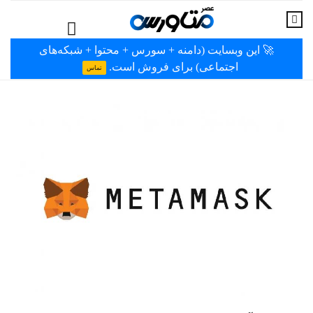
🚀 این وبسایت (دامنه + سورس + محتوا + شبکه‌های
اجتماعی) برای فروش است.
تماس