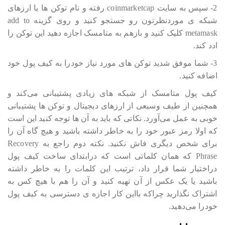
2- سپس به سایت coinmarketcap رفته و نام توکن ها یا ارزهای
شبکه ی موردنظرتون رو جستجو کنید و روی گزینه add to
metamask کلیک کنید و بازهم به متامسک اجازه دهید این توکن را
ادد کند.
3- شما موفق شدید توکن های مورد نیاز خودرا به کیف پول خود
اضافه کنید.
کیف پول متامسک از شبکه های زیادی پشتیبانی می‎‎‎‎‎‎کند و
همچنین از طیف وسیعی از ارزهای دیجیتال و توکن ها پشتیبانی
خوبی به عمل می‎‎‎‎‎‎آورد. نکاتی که باید به آن ها توجه کنید این است
که اولا رمز عبور خود را به خاطر داشته باشید و هیچ گاه آن را
برای شخص دیگری فاش نکنید. نکته دوم راجع به Recovery
Phrase که همان کلماتی است که درابتدای ساخت کیف پول
دراختیار شما قرار داد، ترتیب این کلمات را به خاطر داشته
باشید یا یک عکس از آن تهیه کنید و آن را هم با هیچ کس به
اشتراک نگذارید چراکه بااین کار اجازه ی دسترسی به کیف پول
خودرا می‎‎‎‎‎‎دهید.