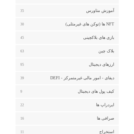
آموزش متاورس
35
NFT ها (توکن های غیرمثلی)
30
بازی های بلاکچینی
45
بلاک چین
63
ارزهای دیجیتال
95
دیفای - امور مالی غیرمتمرکز - DEFI
39
کیف پول های دیجیتال
9
ایردراپ ها
22
صرافی ها
16
استخراج
11