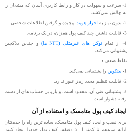
1- سرعت و سهولت در کار و رابط کاربری آسان که مبتدیان را
به چالش نمی‎‎‎‎‎‎کشد.
2- بدون نیاز به
احراز هویت
پیچیده و گرفتن اطلاعات شخصی.
3- قابلیت داشتن چند کیف پول همزان، در یک برنامه.
4- از تمام
توکن های غیرمثلی (NFT ها)
و چندین بلاکچین
پشتیبانی می‎‎‎‎‎‎کند.
نقاط ضعف :
1-
بیتکوین
را پشتیبانی نمی‎‎‎‎‎‎کند.
2- قابلیت تنظیم مجدد رمز عبور ندارد.
3- پشتیبانی فنی آن، محدود است. و بازیابی حساب های از دست
رفته دشوار است.
ایجاد کیف پول متامسک و استفاده از آن
برای نصب و ایجاد کیف پول متامسک، ساده ترین راه را خدمتتان
ارائه می‎‎‎‎‎‎دهم تا کمتر از 5 دقیقه، کیف پول خودرا ایجاد کنید.