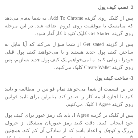
2- نصب کیف پول
پس از کلیک روی گزینه Add To Chrome، به شما پیغام می‎‎‎‎‎‎دهد
که متامسک با موفقیت روی کروم اضافه شد. در این مرحله
روی گزینه Get Started کلیک کنید تا کار آغاز شود.
پس از گزینه Get stated از شما سؤال می‎‎‎‎‎‎کند که آیا مایل به
ساختن کیف پول جدید هستید و یا می‎‎‎‎‎‎خواهید کیف پول قبلی
خودرا بازیابی کنید. ما می‎‎‎‎‎‎خواهیم یک کیف پول جدید بسازیم، پس
روی گزینه Create Wallet کلیک می‎‎‎‎‎‎کنیم.
3- ساخت کیف پول
در این قسمت از شما می‎‎‎‎‎‎خواهد تمام قوانین را مطالعه و تایید
کنید تا اجازه ادامه کار را صادر کند. بنابراین برای تایید قوانین
روی گزینه I Agree کلیک می‎‎‎‎‎‎کنیم.
پس از کلیک بر گزینه I Agree، باید یک رمز عبور برای کیف پول
خود انتخاب کنید، دقت کنید رمز عبورتان متشکل از حروف
بزرگ و کوچک و اعداد باشد که از سادگی آن کم کند. همچنین