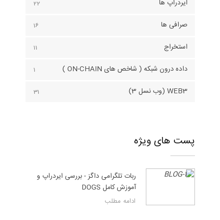
ایردراپ ها
22
صرافی ها
16
استخراج
11
داده درون شبکه ( شاخص های ON-CHAIN )
1
WEB3 (وب نسل 3)
31
پست های ویژه
ربات تلگرامی داگز - بررسی ایردراپ و
آموزش کامل DOGS
ادامه مطلب