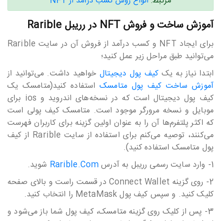
مرتبط:
انواع روش کسب درآمد از NFT
آموزش ساخت و فروش NFT در رریبل Rarible
برای ایجاد NFT و کسب درآمد از فروش آن در سایت Rarible
می‎‎‎‎‎‎توانید طبق مراحل زیر عمل کنید؛
ابتدا نیاز به یک
کیف پول دیجیتال
خواهید داشت. می‎‎‎‎‎‎توانید از
آموزش ساخت کیف پول متامسک
استفاده کنید(متامسک یک
کیف پول دیجیتال است که در نسخه‎‎‎‎‎‎های اندروید و ios برای
موبایل و نسخه مرورگر موجود است. متامسک کیف پولی است
که اکثر پلتفرم‎‎‎‎‎‎ها آن را به عنوان اولین گزینه برای کاربران فهرست
می‎‎‎‎‎‎کنند، توصیه می‎‎‎‎‎‎کنم برای استفاده از سایت Rarible از کیف
پول متامسک استفاده کنید).
1- وارد سایت رسمی رریبل به آدرس
Rarible.Com
شوید.
2- روی گزینه Connect Wallet در قسمت راست و بالای صفحه
کلیک کنید. و سپس کیف پول MetaMask را انتخاب کنید.
3- پس از کلیک روی گزینه متامسک، کیف پول شما باز می‎‎‎‎‎‎شود و