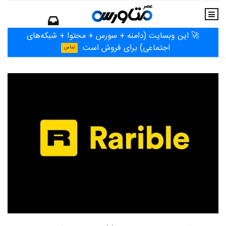
🚀 این وبسایت (دامنه + سورس + محتوا + شبکه‌های
اجتماعی) برای فروش است.
تماس