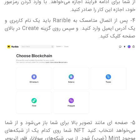
از شما برای ادامه فرآیند اجازه می‎‎‎‎‎‎خواهد. با وارد کردن رمزعبور
خود، اجازه این کار را صادر کنید.
4- پس از اتصال متامسک به Rarible باید یک نام کاربری و
یک آدرس ایمیل وارد کنید. و سپس روی گزینه Create در بالای
صفحه کلیک کنید.
5- صفحه ای مانند تصویر بالا برای شما باز می‎‎‎‎‎‎شود و از شما
می‎‎‎‎‎‎خواهد انتخاب کنید NFT شما روی کدام یک از شبکه‎‎‎‎‎‎های
موجود Mint (ضرب) شود. از بین شبکه‎‎‎‎‎‎های سولانا، فلو، اتریوم،