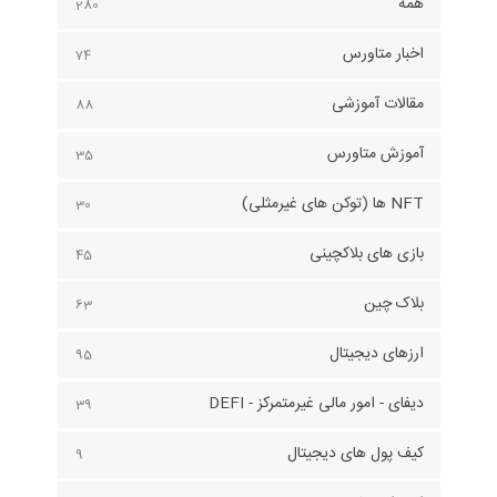
همه
280
اخبار متاورس
74
مقالات آموزشی
88
آموزش متاورس
35
NFT ها (توکن های غیرمثلی)
30
بازی های بلاکچینی
45
بلاک چین
63
ارزهای دیجیتال
95
دیفای - امور مالی غیرمتمرکز - DEFI
39
کیف پول های دیجیتال
9