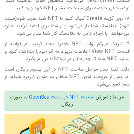
قسمت Description می‎‎‎‎‎‎توانید محصول خودرا توصیف کنید.
توضیحاتی خلاصه برای شناخت بیشتر NFT خود وارد کنید.
8- روی گزینه Create کلیک کنید تا NFT شما ضرب شود(مینت
شود). متامسک شما باز می‎‎‎‎‎‎شود و از شما برای ادامه فرآیند اجازه
می‎‎‎‎‎‎خواهد. با اجازه دادن به متامسک کار شما تمام می‎‎‎‎‎‎شود.
9- تبریک می‎‎‎‎‎‎گم اولین NFT خودرا ایجاد کردید. می‎‎‎‎‎‎توانید از
قسمت View NFT اطلاعات مربوط به اثر خودرا مشاهده کنید و
ببینید NFT شما تا چه زمانی در فروشگاه قرار می‎‎‎‎‎‎گیرد.
دقت کنید تمام مراحل ساخت NFT در این پلتفرم رایگان است
اما پس از فروخته شدن NFT مبلغی به عنوان کارمزد شبکه، از
شما کسر می‎‎‎‎‎‎شود.
مرتبط : آموزش
ساخت NFT در سایت OpenSea
به صورت
رایگان