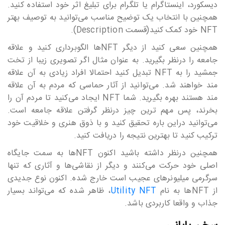
دیسکورد، اینستاگرام یا تلگرام برای تبلیغ اثر خود استفاده کنید.
همچنین با انتخاب یک توضیح مناسب می‎‎‎‎‎‎توانید به توصیف بهتر
NFT خود کمک کنید(قسمت Description).
همچنین سعی کنید از دیگر NFT‎‎‎‎‎‎ها الگوبرداری کنید و علاقه
جامعه را درنظر بگیرید. به عنوان مثال اگر تصویری زیبا از تخت
جمشید را به NFT تبدیل کنید احتمالا افراد زیادی به آن علاقه
مند خواهند شد. می‎‎‎‎‎‎توانید از آثار حماسی که مردم به آن علاقه
مند هستند بهره بگیرید. شما NFT ایجاد می‎‎‎‎‎‎کنید تا مردم آن را
بخرند، پس مهم ترین چیز درنظر گرفتن علاقه جامعه است.
می‎‎‎‎‎‎توانید دراین باره تحقیق کنید و با ذوق هنری و خلاقیت خود
ترکیب کنید تا بهترین نتیجه را دریافت کنید.
همچنین درنظر داشته باشید اکنون NFT‎‎‎‎‎‎ها به سمت جایگاه
اصلی خود حرکت می‎‎‎‎‎‎کنند و دیگر از نقاشی‎‎‎‎‎‎ها و آثاری که تنها
سرگرمی میلیونرهای عجیب است خارج شده. اکنون نوع جدیدی
از NFT‎‎‎‎‎‎ها به نام
Utility NFT
، ظاهر شده که می‎‎‎‎‎‎تواند بسیار
جذاب و واقعا کاربردی باشد.