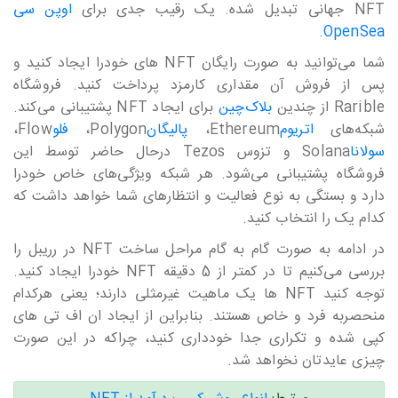
NFT جهانی تبدیل شده. یک رقیب جدی برای
اوپن سی
OpenSea.
شما می‎‎‎‎‎‎توانید به صورت رایگان NFT های خودرا ایجاد کنید و
پس از فروش آن مقداری کارمزد پرداخت کنید. فروشگاه
Rarible از چندین
بلاک‎‎‎‎‎چین
برای ایجاد NFT پشتیبانی می‎‎‎‎‎‎کند.
شبکه‎‎‎‎‎‎های
اتریوم
Ethereum،
پالیگان
Polygon،
فلو
Flow،
سولانا
Solana و تزوس Tezos درحال حاضر توسط این
فروشگاه پشتیبانی می‎‎‎‎‎‎شود. هر شبکه ویژگی‎‎‎‎‎‎های خاص خودرا
دارد و بستگی به نوع فعالیت و انتظار‎‎‎‎‎‎های شما خواهد داشت که
کدام یک را انتخاب کنید.
در ادامه به صورت گام به گام مراحل ساخت NFT در رریبل را
بررسی می‎‎‎‎‎‎کنیم تا در کمتر از 5 دقیقه NFT خودرا ایجاد کنید.
توجه کنید NFT ها یک ماهیت غیرمثلی دارند؛ یعنی هرکدام
منحصربه فرد و خاص هستند. بنابراین از ایجاد ان اف تی های
کپی شده و تکراری جدا خودداری کنید، چراکه در این صورت
چیزی عایدتان نخواهد شد.