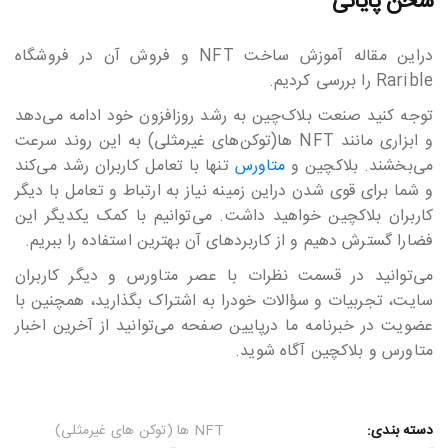
سخن پایانی
دراین مقاله آموزش ساخت NFT و فروش آن در فروشگاه
Rarible را بررسی کردیم.
توجه کنید صنعت بلاک‎‎‎‎‎‎چین به رشد روزافزون خود ادامه می‎‎‎‎‎‎دهد
و ابزاری مانند NFT ها(توکن‎‎‎‎‎‎های غیرمثلی) به این روند سرعت
می‎‎‎‎‎‎بخشند. بلاکچین و
متاورس
تنها با تعامل کاربران رشد می‎‎‎‎‎‎کند
و شما برای قوی شدن دراین زمینه نیاز به ارتباط و تعامل با دیگر
کاربران بلاکچین خواهید داشت. می‎‎‎‎‎‎توانیم با کمک یکدیگر این
فضارا گسترش دهیم و از کاربردهای آن بهترین استفاده را ببریم.
می‎‎‎‎‎‎توانید در قسمت نظرات با عصر متاورس و دیگر کاربران
سایت، تجربیات و سؤالات خودرا به اشتراک بگذارید، همچنین با
عضویت در خبرنامه ما درپایین صفحه می‎‎‎‎‎‎توانید از آخرین اخبار
متاورس و بلاکچین آگاه شوید.
دسته بندی:
NFT ها (توکن های غیرمثلی)