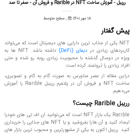
رریبل - آموزش ساخت NFT در Rarible و فروش آن - صفر تا صد
18 مهر 1401
سطح متوسط
پیش گفتار
NFT یکی از جذاب ترین دارایی های دیجیتال است که می‎‎‎‎‎‎تواند
کاربردهای زیادی در
دیفای (DeFi)
داشته باشد. NFT ها به
ویژه در دوسال گذشته با محبوبیت زیادی روبه رو شده و حتی
افراد زیادی را ثروتمند کرده است.
دراین مقاله از عصر متاورس به صورت گام به گام و تصویری،
ساخت NFT و فروش آن در پلتفرم رریبل Rarible را آموزش
می‎‎‎‎‎‎دهیم.
رریبل Rarible چیست؟
Rarible یک بازار NFT است که می‎‎‎‎‎‎توانید ان اف تی های خودرا
ایجاد کنید و آن هارا بفروشید و یا NFT های جذابی را خریداری
کنید. رریبل اکنون به یکی از مشهورترین و محبوب ترین بازار های