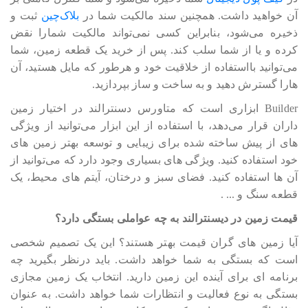
آن خواهید داشت. همچنین سند مالکیت شما در
بلاک‎‎‎‎‎‎چین
ثبت و
ذخیره می‎‎‎‎‎‎شود، بنابراین کسی نمی‎‎‎‎‎‎تواند مالکیت شمارا نقض
کرده و یا از شما سلب کند. پس از خرید یک قطعه زمین، شما
می‎‎‎‎‎‎توانید بااستفاده از خلاقیت خود و هرطور که مایل هستید، آن
هارا گسترش دهید و به ساخت و ساز بپردازید.
Builder ابزاری است که متاورس دسنترالند در اختیار زمین
داران قرار می‎‎‎‎‎‎دهد، با استفاده از این ابزار می‎‎‎‎‎‎توانید از ویژگی
های از پیش ساخته شده برای زیبایی و توسعه بهتر زمین های
خود استفاده کنید. ویژگی های بسیاری وجود دارد که می‎‎‎‎‎‎توانید از
آن ها استفاده کنید. فضای سبز و درختان، آیتم های محیط، یک
قطعه سنگ و ... .
قیمت زمین در دیسنترالند به چه عواملی بستگی دارد؟
آیا زمین های گران قیمت بهتر هستند؟ این یک تصمیم شخصی
است که بستگی به شما خواهد داشت. باید درنظر بگیرید چه
برنامه ای برای آینده این زمین دارید. انتخاب یک زمین مجازی
بستگی به نوع فعالیت و انتظارات شما خواهد داشت. به عنوان