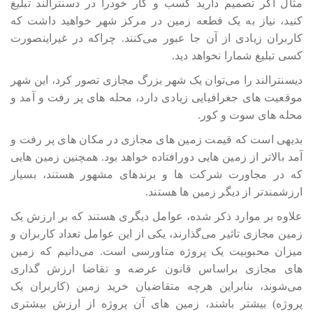
مثال اگر تصمیم دارید کسب و کار خودرا در دسنترالند تبلیغ
کنید، نیاز به یک قطعه زمین در مرکز شهر خواهید داشت که
کاربران زیادی از آن جا عبور می‎‎‎‎‎‎کنند. چراکه در غیراینصورت
کسی تبلیغ شمارا نخواهد دید.
دیسنترالند را می‎‎‎‎‎‎توان یک شهر بزرگ مجازی تصور کرد، این شهر
موقعیت های جغرافیایی زیادی دارد، محله های پر رفت و آمد و
محله های سوت و کور.
بدیهی است که قیمت زمین های مجازی در مکان های پر رفت و
آمد بالاتر از زمین هایی دورافتاده خواهد بود. همچنین زمین هایی
که در مجاورت شرکت ها و برندهای مشهور هستند، بسیار
ارزشمندتر از دیگر زمین ها هستند.
علاوه بر موارد ذکر شده، عوامل دیگری هستند که بر ارزش یک
زمین مجازی تاثیر می‎‎‎‎‎‎گذارند، یکی از این عوامل تعداد کاربران و
میزان محبوبیت یک پروژه متاورسی است. می‎‎‎‎‎‎دانیم که زمین
های مجازی براساس قانون عرضه و تقاضا ارزش گذاری
می‎‎‎‎‎‎شوند، بنابراین هرچه متقاضیان خرید زمین (کاربران یک
پروژه) بیشتر باشند، زمین های آن پروژه از ارزش بیشتری