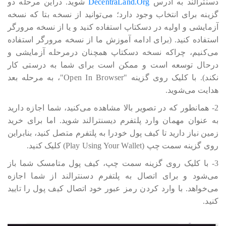
دسنترالند به آدرس
DecentraLand.Org
شوید. دراین مرحله دو
گزینه برای انتخاب وجود دارد؛ می‎‎‎‎‎‎توانید از نسخه بتا که نسخه
آزمایشی و اولیه در دسکتاپ استفاده کنید و یا از نسخه مرورگر
استفاده کنید. (برای ادامه آموزش ما از نسخه مرورگر استفاده
می‎‎‎‎‎‎کنیم، چراکه نسخه دسکتاپ همچنان درمرحله آزمایشی و
درحال توسعه است و ممکن است برای شما به درستی کار
نکند). با کلیک روی گزینه "Open In Browser"، به مرحله بعد
هدایت می‎‎‎‎‎‎شوید.
2- همانطور که در تصویر بالا مشاهده می‎‎‎‎‎‎کنید، شما اجازه دارید
به عنوان مهمان وارد پلتفرم دیسنترالند شوید. اما برای خرید
زمین نیاز دارید تا کیف پول خودرا به پلتفرم متصل کنید، بنابراین
روی گزینه سمت چپ (Play Using Your Wallet) کلیک کنید.
3- با کلیک روی گزینه سمت چپ، کیف پول متامسک شما باز
می‎‎‎‎‎‎شود و برای اتصال به پلتفرم دسنترالند از شما اجازه
می‎‎‎‎‎‎خواهد. با وارد کردن رمز عبور خود اتصال کیف پول را تایید
کنید.