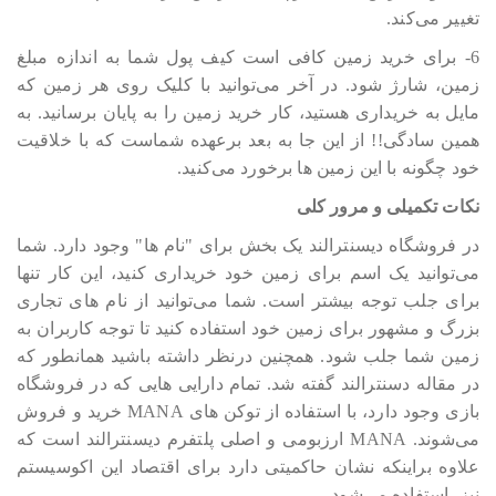
تغییر می‎‎‎‎‎‎کند.
6- برای خرید زمین کافی است کیف پول شما به اندازه مبلغ
زمین، شارژ شود. در آخر می‎‎‎‎‎‎توانید با کلیک روی هر زمین که
مایل به خریداری هستید، کار خرید زمین را به پایان برسانید. به
همین سادگی!! از این جا به بعد برعهده شماست که با خلاقیت
خود چگونه با این زمین ها برخورد می‎‎‎‎‎‎کنید.
نکات تکمیلی و مرور کلی
در فروشگاه دیسنترالند یک بخش برای "نام ها" وجود دارد. شما
می‎‎‎‎‎‎توانید یک اسم برای زمین خود خریداری کنید، این کار تنها
برای جلب توجه بیشتر است. شما می‎‎‎‎‎‎توانید از نام های تجاری
بزرگ و مشهور برای زمین خود استفاده کنید تا توجه کاربران به
زمین شما جلب شود. همچنین درنظر داشته باشید همانطور که
در مقاله دسنترالند گفته شد. تمام دارایی هایی که در فروشگاه
بازی وجود دارد، با استفاده از توکن های MANA خرید و فروش
می‎‎‎‎‎‎شوند. MANA ارزبومی و اصلی پلتفرم دیسنترالند است که
علاوه براینکه نشان حاکمیتی دارد برای اقتصاد این اکوسیستم
نیز، استفاده می‎‎‎‎‎‎شود.