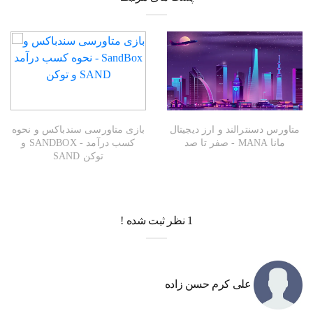
متاورس دسنترالند و ارز دیجیتال
بازی متاورسی سندباکس و نحوه
مانا MANA - صفر تا صد
کسب درآمد - SANDBOX و
توکن SAND
1 نظر ثبت شده !
علی کرم حسن زاده