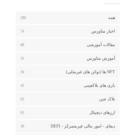
همه
280
اخبار متاورس
74
مقالات آموزشی
88
آموزش متاورس
35
NFT ها (توکن های غیرمثلی)
30
بازی های بلاکچینی
45
بلاک چین
63
ارزهای دیجیتال
95
دیفای - امور مالی غیرمتمرکز - DEFI
39