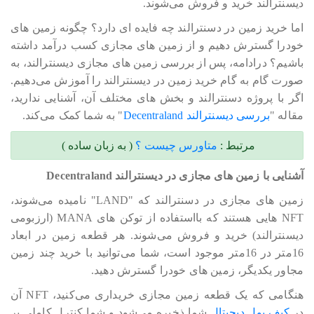
دیسنترالند خرید و فروش می‎‎‎‎‎‎شوند.
اما خرید زمین در دسنترالند چه فایده ای دارد؟ چگونه زمین های
خودرا گسترش دهیم و از زمین های مجازی کسب درآمد داشته
باشیم؟ درادامه، پس از بررسی زمین های مجازی دیسنترالند، به
صورت گام به گام خرید زمین در دیسنترالند را آموزش می‎‎‎‎‎‎دهیم.
اگر با پروژه دسنترالند و بخش های مختلف آن، آشنایی ندارید،
مقاله "
بررسی دیسنترالند Decentraland
" به شما کمک می‎‎‎‎‎‎کند.
مرتبط :
متاورس چیست ؟
( به زبان ساده )
آشنایی با زمین های مجازی در دیسنترالند Decentraland
زمین های مجازی در دسنترالند که "LAND" نامیده می‎‎‎‎‎‎شوند،
NFT هایی هستند که بااستفاده از توکن های MANA (ارزبومی
دیسنترالند) خرید و فروش می‎‎‎‎‎‎شوند. هر قطعه زمین در ابعاد
16متر در 16متر موجود است، شما می‎‎‎‎‎‎توانید با خرید چند زمین
مجاور یکدیگر، زمین های خودرا گسترش دهید.
هنگامی که یک قطعه زمین مجازی خریداری می‎‎‎‎‎‎کنید، NFT آن
در
کیف پول دیجیتال
شما ذخیره می‎‎‎‎‎‎شود و شما کنترل کاملی بر