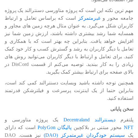
مهم ترین نکته این است که پروژه متاورسی دسنترالند یک پروژه
جامعه محور و
غیرمتمرکز
است که براساس تعامل و ارتباط
کاربران شکل می‎‎‎‎‎‎گیرد. به عنوان مثال هرچه زمین های مجاور و
همسایه شما رشد بیشتری داشته باشند، ارزش زمین شما نیز
افزایش خواهد یافت. بنابراین چه بهتر است که با همکاری و
تعامل با دیگر کاربران به رشد و گسترش کسب و کار خود کمک
کنید. برای تعامل و ارتباط با دیگر کاربران می‎‎‎‎‎‎توانید روش های
زیادی را به کار ببندید. توصیه می‎‎‎‎‎‎کنم از قسمت DisCord در
بالای صفحه برای ارتباط بیشتر کمک بگیرید.
همچنین توجه داشته باشید وبسایت دسنترالند کمی کند است،
بنابراین حتما از یک اینترنت پرسرعت و فیلترشکن قدرتمند
استفاده کنید.
سخن پایانی
پلتفرم
دیسنترالند Decentraland
یک پروژه متاورسی و
NFT
محور مبتنی بر بلاکچین
پالیگان PolyGon
است که دارای
یک
سیستم خودگردان غیرمتمرکز (DAO)
نیز هست. DAO