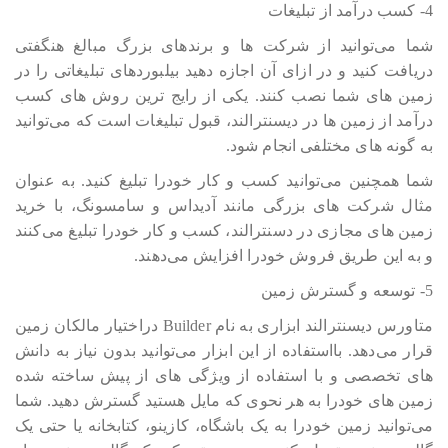
4- کسب درآمد از تبلیغات
شما می‎‎‎‎‎‎توانید از شرکت ها و برندهای بزرگ مبالغ هنگفتی
دریافت کنید و در ازای آن اجازه دهید بیلبوردهای تبلیغاتی را در
زمین های شما نصب کنند. یکی از رایج ترین روش های کسب
درآمد از زمین ها در دیسنترالند، قبول تبلیغات است که می‎‎‎‎‎‎توانید
به گونه های مختلفی انجام شود.
شما همچنین می‎‎‎‎‎‎توانید کسب و کار خودرا تبلیغ کنید. به عنوان
مثال شرکت های بزرگی مانند آدیداس و سامسونگ، با خرید
زمین های مجازی در دسنترالند، کسب و کار خودرا تبلیغ می‎‎‎‎‎‎کنند
و به این طریق فروش خودرا افزایش می‎‎‎‎‎‎دهند.
5- توسعه و گسترش زمین
متاورس دیسنترالند ابزاری به نام Builder دراختیار مالکان زمین
قرار می‎‎‎‎‎‎دهد. بااستفاده از این ابزار می‎‎‎‎‎‎توانید بدون نیاز به دانش
های تخصصی و با استفاده از ویژگی های از پیش ساخته شده
زمین های خودرا به هر نحوی که مایل هستید گسترش دهید. شما
می‎‎‎‎‎‎توانید زمین خودرا به یک باشگاه، کازینو، کتابخانه یا حتی یک