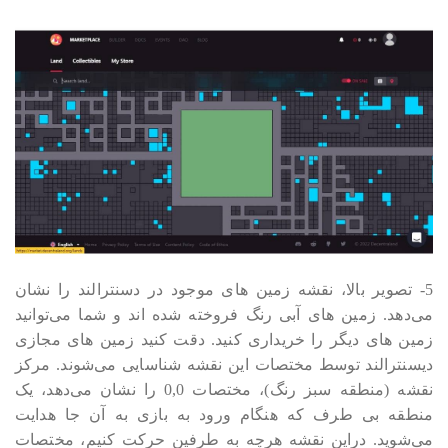
5- تصویر بالا، نقشه زمین های موجود در دسنترالند را نشان
می‎‎‎‎‎‎دهد. زمین های آبی رنگ فروخته شده اند و شما می‎‎‎‎‎‎توانید
زمین های دیگر را خریداری کنید. دقت کنید زمین های مجازی
دیسنترالند توسط مختصات این نقشه شناسایی می‎‎‎‎‎‎شوند. مرکز
نقشه (منطقه سبز رنگ)، مختصات 0,0 را نشان می‎‎‎‎‎‎دهد، یک
منطقه بی طرف که هنگام ورود به بازی به آن جا هدایت
می‎‎‎‎‎‎شوید. دراین نقشه هرچه به طرفین حرکت کنیم، مختصات