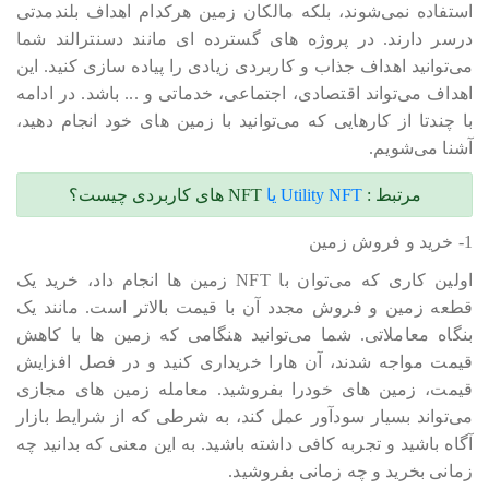
استفاده نمی‎‎‎‎‎‎شوند، بلکه مالکان زمین هرکدام اهداف بلندمدتی
درسر دارند. در پروژه های گسترده ای مانند دسنترالند شما
می‎‎‎‎‎‎توانید اهداف جذاب و کاربردی زیادی را پیاده سازی کنید. این
اهداف می‎‎‎‎‎‎تواند اقتصادی، اجتماعی، خدماتی و ... باشد. در ادامه
با چندتا از کارهایی که می‎‎‎‎‎‎توانید با زمین های خود انجام دهید،
آشنا می‎‎‎‎‎‎شویم.
مرتبط :
Utility NFT یا
NFT های کاربردی چیست؟
1- خرید و فروش زمین
اولین کاری که می‎‎‎‎‎‎توان با NFT زمین ها انجام داد، خرید یک
قطعه زمین و فروش مجدد آن با قیمت بالاتر است. مانند یک
بنگاه معاملاتی. شما می‎‎‎‎‎‎توانید هنگامی که زمین ها با کاهش
قیمت مواجه شدند، آن هارا خریداری کنید و در فصل افزایش
قیمت، زمین های خودرا بفروشید. معامله زمین های مجازی
می‎‎‎‎‎‎تواند بسیار سودآور عمل کند، به شرطی که از شرایط بازار
آگاه باشید و تجربه کافی داشته باشید. به این معنی که بدانید چه
زمانی بخرید و چه زمانی بفروشید.