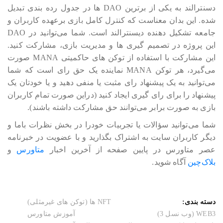
دسنترالند به یکی از برترین DAO ها در جدول رده بندی تبدیل
شده. این بدان معناست که کنترل کامل بازی برعهده کاربران و
جامعه تشکیل دهنده دیسنترالند است. شما می‎‎‎‎‎‎توانید در DAO
این پروژه در تصمیم گیری ها و مدیریت بازی، مشارکت کنید.
این مشارکت با استفاده از توکن های حاکمیتی MANA صورت
می‎‎‎‎‎‎گیرد، هر توکن MANA نماینده یک حق رای است که شما
می‎‎‎‎‎‎توانید به یک پیشنهاد رای مثبت یا منفی دهید و یا خودتان یک
پیشنهاد را برای رای گیری ایجاد کنید (دراین صورت تمام کاربران
بازی به صورت برابر می‎‎‎‎‎‎توانند حق مشارکت داشته باشند).
شما می‎‎‎‎‎‎توانید سؤالات یا تجربیات خودرا در بخش نظرات باما و
دیگر کاربران سایت به اشتراک بگذارید و با عضویت در خبرنامه
عصر متاورس در پایین صفحه از آخرین اخبار
متاورس
و
بلاک‎‎‎‎‎‎‎چین
آگاه شوید.
دسته بندی:
NFT ها (توکن های غیرمثلی)
WEB3 (وب نسل 3)
آموزش متاورس