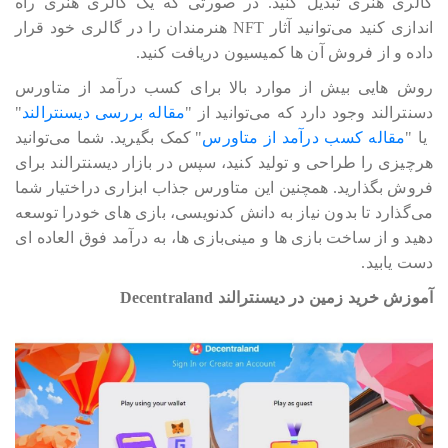
گالری هنری تبدیل کنید. در صورتی که یک گالری هنری راه
اندازی کنید می‎‎‎‎‎‎توانید آثار NFT هنرمندان را در گالری خود قرار
داده و از فروش آن ها کمیسیون دریافت کنید.
روش هایی بیش از موارد بالا برای کسب درآمد از متاورس
دسنترالند وجود دارد که می‎‎‎‎‎‎توانید از "
مقاله بررسی دیسنترالند
"
یا "
مقاله کسب درآمد از متاورس
" کمک بگیرید. شما می‎‎‎‎‎‎توانید
هرچیزی را طراحی و تولید کنید، سپس در بازار دیسنترالند برای
فروش بگذارید. همچنین این متاورس جذاب ابزاری دراختیار شما
می‎‎‎‎‎‎گذارد تا بدون نیاز به دانش کدنویسی، بازی های خودرا توسعه
دهید و از ساخت بازی ها و مینی‎‎‎‎‎‎‎بازی ها، به درآمد فوق العاده ای
دست یابید.
آموزش خرید زمین در دیسنترالند Decentraland