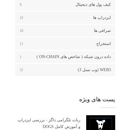
کیف پول های دیجیتال
9
ایردراپ ها
22
صرافی ها
16
استخراج
11
داده درون شبکه ( شاخص های ON-CHAIN )
1
WEB3 (وب نسل 3)
31
پست های ویژه
ربات تلگرامی داگز - بررسی ایردراپ
و آموزش کامل DOGS