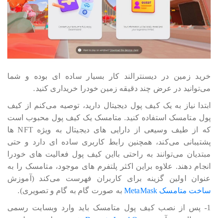
خرید زمین در دیسنترالند کار بسیار ساده ای بوده و شما
می‎‎‎‎‎‎توانید در عرض چند دقیقه زمین خودرا خریداری کنید.
ابتدا نیاز به یک کیف پول دیجیتال دارید، توصیه می‎‎‎‎‎‎کنم از کیف
پول متامسک استفاده کنید. متامسک یک کیف پول محبوب است
که از طیف وسیعی از دارایی های دیجیتال به ویژه NFT ها
پشتیبانی می‎‎‎‎‎‎کند، همچنین رابط کاربری ساده ای دارد و حتی
مبتدیان می‎‎‎‎‎‎توانند به راحتی بااین کیف پول فعالیت های خودرا
انجام دهند. علاوه براین اکثر پلتفرم های موجود، متامسک را به
عنوان اولین گزینه برای کاربران فهرست می‎‎‎‎‎‎کند (آموزش
ساخت متامسک MetaMask
به صورت گام به گام و تصویری).
1- پس از نصب کیف پول متامسک باید وارد وبسایت رسمی